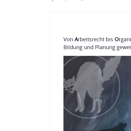
Von
A
rbeitsrecht bis
O
rgan
Bildung und Planung gewerks