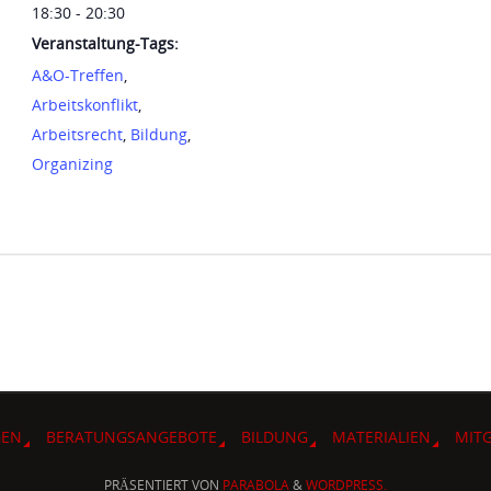
18:30 - 20:30
Veranstaltung-Tags:
A&O-Treffen
,
Arbeitskonflikt
,
Arbeitsrecht
,
Bildung
,
Organizing
d
GEN
BERATUNGSANGEBOTE
BILDUNG
MATERIALIEN
MIT
PRÄSENTIERT VON
PARABOLA
&
WORDPRESS.