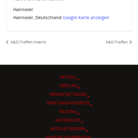
Hannover
Hannover
,
Deutschland
Google Karte anzeigen
A&O-Treffen (intern)
A&O-Treffen
AKTUELL
ÜBER UNS
VERANSTALTUNGEN
BERATUNGSANGEBOTE
BILDUNG
MATERIALIEN
MITGLIED WERDEN
KONTAKT & IMPRESSUM