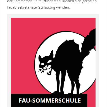
der Sommerschule teilzunehmen, können sich gerne an
fauab-sekretariate (at) fau.org wenden.