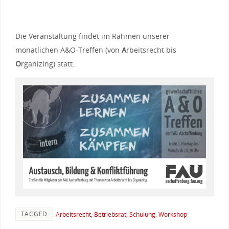
Die Veranstaltung findet im Rahmen unserer
monatlichen A&O-Treffen (von
A
rbeitsrecht bis
O
rganizing) statt.
TAGGED
Arbeitsrecht
,
Betriebsrat
,
Schulung
,
Workshop